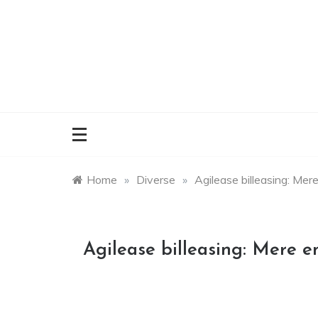
Skip
to
content
Home
»
Diverse
»
Agilease billeasing: Mere
Agilease billeasing: Mere e