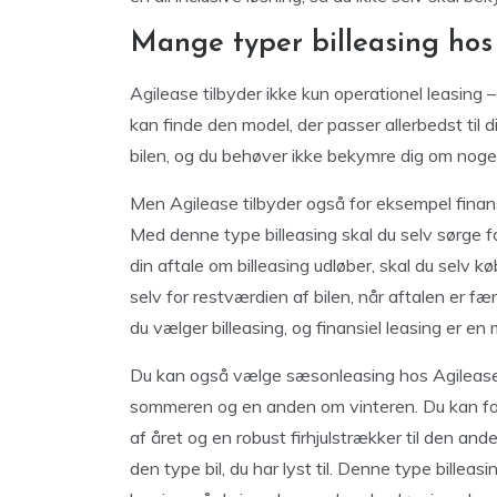
Mange typer billeasing hos
Agilease tilbyder ikke kun operationel leasing –
kan finde den model, der passer allerbedst til di
bilen, og du behøver ikke bekymre dig om noget
Men Agilease tilbyder også for eksempel finansiel
Med denne type billeasing skal du selv sørge fo
din aftale om billeasing udløber, skal du selv k
selv for restværdien af bilen, når aftalen er fær
du vælger billeasing, og finansiel leasing er e
Du kan også vælge sæsonleasing hos Agilease, o
sommeren og en anden om vinteren. Du kan fo
af året og en robust firhjulstrækker til den anden
den type bil, du har lyst til. Denne type billea