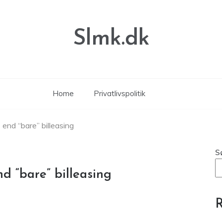
Slmk.dk
Home
Privatlivspolitik
 end “bare” billeasing
S
nd “bare” billeasing
R