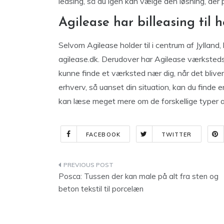
leasing, så du igen kan vælge den løsning, der 
Agilease har billeasing til
Selvom Agilease holder til i centrum af Jylland, 
agilease.dk. Derudover har Agilease værkstedss
kunne finde et værksted nær dig, når det bliver 
erhverv, så uanset din situation, kan du finde e
kan læse meget mere om de forskellige typer af
FACEBOOK
TWITTER
Indlægsnavigation
Posca: Tussen der kan male på alt fra sten og
beton tekstil til porcelæn