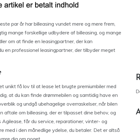
neste par år har billeasing vundet mere og mere frem,
igtig mange forskellige udbydere af billeasing, og mange
dler om at finde en leasingpartner, der kan
en professionel leasingpartner, der tilbyder meget
e
 unikt få lov til at lease let brugte premiumbiler med
D
or dig, at du kan finde drømmebilen og samtidig have en
verblik og undgå ubehagelige overraskelser, når bilen
A
aftale om billeasing, der er tilpasset dine behov, og
Agilease, får du service, reparationer, vinter- og
 med i den månedlige ydelse, du betaler. Det er altså
ekymre dig om noget.