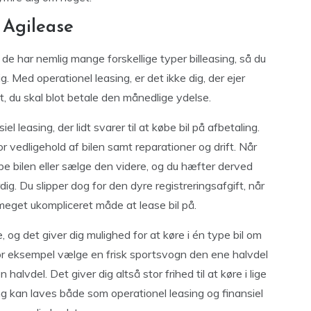
 Agilease
 de har nemlig mange forskellige typer billeasing, så du
g. Med operationel leasing, er det ikke dig, der ejer
, du skal blot betale den månedlige ydelse.
 leasing, der lidt svarer til at købe bil på afbetaling.
r vedligehold af bilen samt reparationer og drift. Når
øbe bilen eller sælge den videre, og du hæfter derved
dig. Du slipper dog for den dyre registreringsafgift, når
n meget ukompliceret måde at lease bil på.
g det giver dig mulighed for at køre i én type bil om
r eksempel vælge en frisk sportsvogn den ene halvdel
 halvdel. Det giver dig altså stor frihed til at køre i lige
sing kan laves både som operationel leasing og finansiel