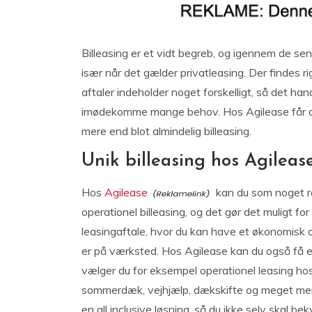
Billeasing er et vidt begreb, og igennem de se
især når det gælder privatleasing. Der findes r
aftaler indeholder noget forskelligt, så det han
imødekomme mange behov. Hos Agilease får du 
mere end blot almindelig billeasing.
Unik billeasing hos Agileas
Hos
Agilease
kan du som noget ret
operationel billeasing, og det gør det muligt f
leasingaftale, hvor du kan have et økonomisk o
er på værksted. Hos Agilease kan du også få en 
vælger du for eksempel operationel leasing hos 
sommerdæk, vejhjælp, dækskifte og meget mere
en all inclusive løsning, så du ikke selv skal b