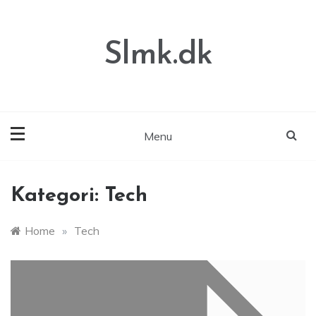
Skip
to
content
Slmk.dk
Menu
Kategori:
Tech
Home
»
Tech