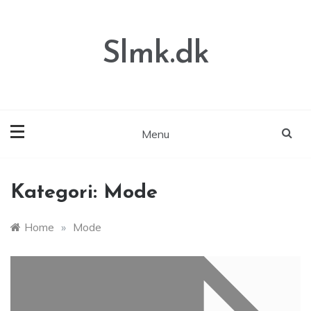
Skip
to
content
Slmk.dk
Menu
Kategori:
Mode
Home
»
Mode