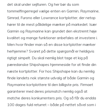
det skal under sejlturen. Og her bør du som
tommelfingerregel vælge enten en Garmin, Raymarine,
Simrad, Furono eller Lowrance kortplotter, der netop
hører til de mest pålidelige mærker på markedet. Især
Garmin og Raymarine kan grundet den ekstremt høje
kvalitet og mange funktioner anbefales at investere i.
Men hvor finder man så en disse kortplotter mærker
herhjemme? Svaret på dette spørgsmål er heldigvis
rigtigt simpelt. Du skal nemlig blot tage et kig på
pæredanske Shipshapes hjemmeside for at finde din
næste kortplotter. For hos Shipshape kan du nemlig
finde landets nok største udvalg af både Garmin og
Raymarine kortplottere til den billigste pris. Firmaet
garanterer med deres prismatch nemlig også at
matche deres konkurrenters pris. Og så får du endda
100 dages fuld returret – både på nettet såvel som i