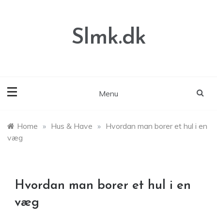
Skip
to
content
Slmk.dk
Menu
Home
»
Hus & Have
»
Hvordan man borer et hul i en
væg
Hvordan man borer et hul i en
væg