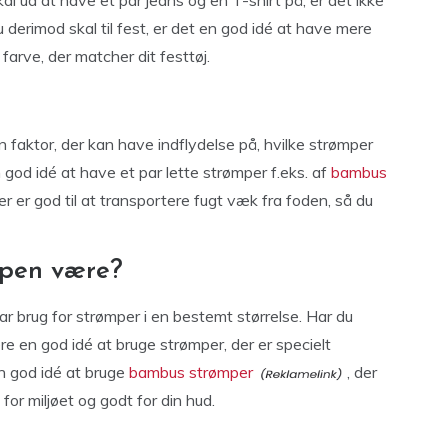
al ud at have et par jeans og en T-shirt på, er det ikke
derimod skal til fest, er det en god idé at have mere
 farve, der matcher dit festtøj.
n faktor, der kan have indflydelse på, hvilke strømper
 god idé at have et par lette strømper f.eks. af
bambus
er er god til at transportere fugt væk fra foden, så du
ømpen være?
r brug for strømper i en bestemt størrelse. Har du
e en god idé at bruge strømper, der er specielt
en god idé at bruge
bambus strømper
, der
for miljøet og godt for din hud.