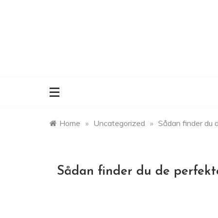
Skip
to
content
Home
»
Uncategorized
»
Sådan finder du d
Sådan finder du de perfekte