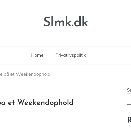
Slmk.dk
Home
Privatlivspolitik
age på et Weekendophold
S
 på et Weekendophold
R