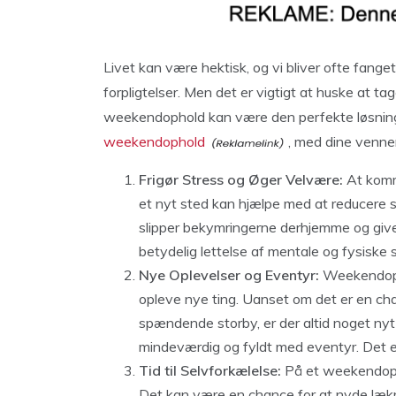
Livet kan være hektisk, og vi bliver ofte fange
forpligtelser. Men det er vigtigt at huske at tag
weekendophold kan være den perfekte løsning. 
weekendophold
, med dine venner
Frigør Stress og Øger Velvære:
At komme
et nyt sted kan hjælpe med at reducere s
slipper bekymringerne derhjemme og giver d
betydelig lettelse af mentale og fysiske
Nye Oplevelser og Eventyr:
Weekendopho
opleve nye ting. Uanset om det er en char
spændende storby, er der altid noget ny
mindeværdig og fyldt med eventyr. Det e
Tid til Selvforkælelse:
På et weekendopho
Det kan være en chance for at nyde lækre 