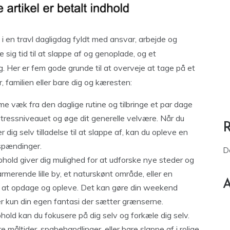
t i en travl dagligdag fyldt med ansvar, arbejde og
e sig tid til at slappe af og genoplade, og et
Her er fem gode grunde til at overveje at tage på et
, familien eller bare dig og kæresten:
 væk fra den daglige rutine og tilbringe et par dage
tressniveauet og øge dit generelle velvære. Når du
ig selv tilladelse til at slappe af, kan du opleve en
 spændinger.
D
ld giver dig mulighed for at udforske nye steder og
merende lille by, et naturskønt område, eller en
A
t at opdage og opleve. Det kan gøre din weekend
r kun din egen fantasi der sætter grænserne.
ld kan du fokusere på dig selv og forkæle dig selv.
måltider, spabehandlinger, eller bare slappe af i rolige