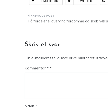
FACEBOOK
TWITTER
Indlægsnavigation
Få fordelene, overvind fordomme og skab væks
Skriv et svar
Din e-mailadresse vil ikke blive publiceret.
Kræved
Kommentar
*
Navn
*