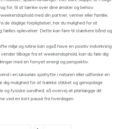
rug for, til at tænke over dine ønsker og behov.
 weekendophold med din partner, venner eller familie,
a de daglige forpligtelser, har du mulighed for at
og fælles oplevelser. Dette kan føre til stærkere bånd og
ifte miljø og rutine kan også have en positiv indvirkning
du vender tilbage fra et weekendophold, kan du føle dig
rdringer med en fornyet energi og perspektiv.
end i en luksuriøs spahytte i naturen eller udforske en
 dig mulighed for at trække stikket og genopdage
ale og fysiske sundhed, så overvej at planlægge dit
ne ved en kort pause fra hverdagen.