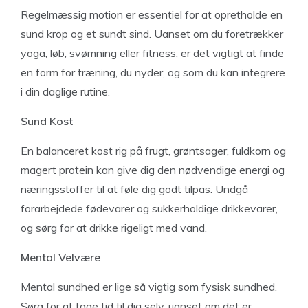
Regelmæssig motion er essentiel for at opretholde en
sund krop og et sundt sind. Uanset om du foretrækker
yoga, løb, svømning eller fitness, er det vigtigt at finde
en form for træning, du nyder, og som du kan integrere
i din daglige rutine.
Sund Kost
En balanceret kost rig på frugt, grøntsager, fuldkorn og
magert protein kan give dig den nødvendige energi og
næringsstoffer til at føle dig godt tilpas. Undgå
forarbejdede fødevarer og sukkerholdige drikkevarer,
og sørg for at drikke rigeligt med vand.
Mental Velvære
Mental sundhed er lige så vigtig som fysisk sundhed.
Sørg for at tage tid til dig selv, uanset om det er