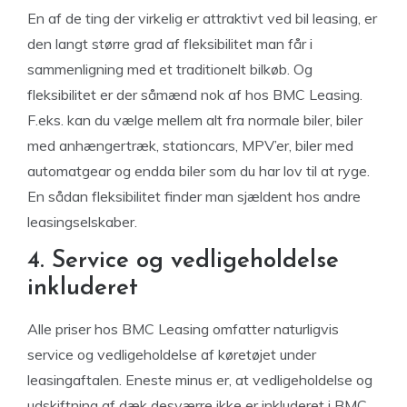
En af de ting der virkelig er attraktivt ved bil leasing, er
den langt større grad af fleksibilitet man får i
sammenligning med et traditionelt bilkøb. Og
fleksibilitet er der såmænd nok af hos BMC Leasing.
F.eks. kan du vælge mellem alt fra normale biler, biler
med anhængertræk, stationcars, MPV’er, biler med
automatgear og endda biler som du har lov til at ryge.
En sådan fleksibilitet finder man sjældent hos andre
leasingselskaber.
4. Service og vedligeholdelse
inkluderet
Alle priser hos BMC Leasing omfatter naturligvis
service og vedligeholdelse af køretøjet under
leasingaftalen. Eneste minus er, at vedligeholdelse og
udskiftning af dæk desværre ikke er inkluderet i BMC