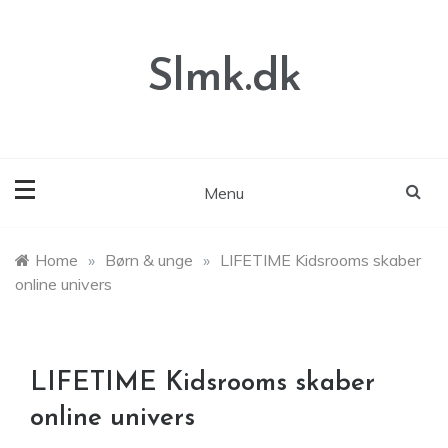
Skip
to
content
Slmk.dk
Menu
Home
»
Børn & unge
»
LIFETIME Kidsrooms skaber
online univers
LIFETIME Kidsrooms skaber
online univers