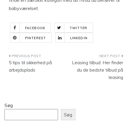
finde en særskilt kategori med alt hvad du behøver til
babyværelset.
FACEBOOK
TWITTER
PINTEREST
LINKEDIN
Indlægsnavigation
5 tips til sikkerhed på
Leasing tilbud: Her finder
arbejdsplads
du de bedste tilbud på
leasing
Søg
Søg