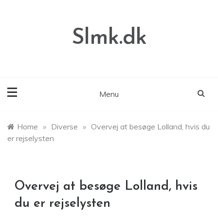
Skip
to
content
Slmk.dk
Menu
Home
»
Diverse
»
Overvej at besøge Lolland, hvis du
er rejselysten
Overvej at besøge Lolland, hvis
du er rejselysten